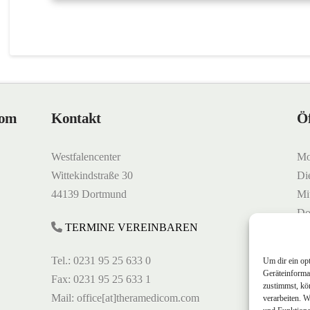
Com
Kontakt
Öf
Westfalencenter
Mo
Wittekindstraße 30
Di
44139 Dortmund
Mi
Do
TERMINE VEREINBAREN
Fr
Tel.: 0231 95 25 633 0
Um dir ein op
Geräteinforma
Fax: 0231 95 25 633 1
zustimmst, kö
Mail: office[at]theramedicom.com
verarbeiten. 