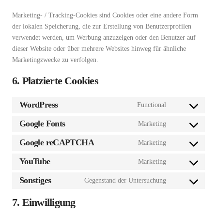
Marketing- / Tracking-Cookies sind Cookies oder eine andere Form
der lokalen Speicherung, die zur Erstellung von Benutzerprofilen
verwendet werden, um Werbung anzuzeigen oder den Benutzer auf
dieser Website oder über mehrere Websites hinweg für ähnliche
Marketingzwecke zu verfolgen.
6. Platzierte Cookies
WordPress
Functional
Consent
to
Google Fonts
Marketing
Consent
service
to
Google reCAPTCHA
Marketing
wordpress
Consent
service
to
YouTube
Marketing
google-
Consent
service
fonts
to
Sonstiges
Gegenstand der Untersuchung
google-
Consent
service
recaptcha
to
7. Einwilligung
youtube
service