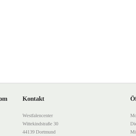
Com
Kontakt
Öf
Westfalencenter
Mo
Wittekindstraße 30
Di
44139 Dortmund
Mi