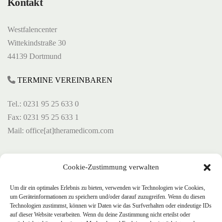
Kontakt
Westfalencenter
Wittekindstraße 30
44139 Dortmund
TERMINE VEREINBAREN
Tel.: 0231 95 25 633 0
Fax: 0231 95 25 633 1
Mail: office[at]theramedicom.com
Öffnungszeiten
Cookie-Zustimmung verwalten
Um dir ein optimales Erlebnis zu bieten, verwenden wir Technologien wie Cookies,
Montag 8:00 Uhr bis 18:00
um Geräteinformationen zu speichern und/oder darauf zuzugreifen. Wenn du diesen
Dienstag 8:00 Uhr bis 18:00
Technologien zustimmst, können wir Daten wie das Surfverhalten oder eindeutige IDs
auf dieser Website verarbeiten. Wenn du deine Zustimmung nicht erteilst oder
Mittwoch 8:00 Uhr bis 17:00